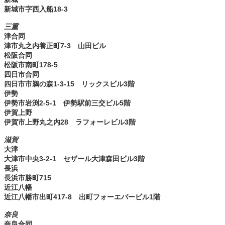
新城市字西入船18-3
三重
津合同
津市丸之内養正町7-3 山田ビル
松阪合同
松阪市南町178-5
四日市合同
四日市市鵜の森1-3-15 リックスビル3階
伊勢
伊勢市岩渕2-5-1 伊勢駅前三交ビル5階
伊賀上野
伊賀市上野丸之内28 ラフォーレビル3階
滋賀
大津
大津市中央3-2-1 セザール大津森田ビル3階
長浜
長浜市勝町715
近江八幡
近江八幡市出町417-8 出町フォーエバービル1階
奈良
奈良合同