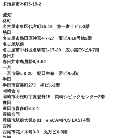
多治見市本町5-15-2
愛知
葵町
名古屋市東区代官町35-16 第一富士ビル3階
熱田
名古屋市熱田区神宮4-7-27 宝ビル18号館2階
名古屋駅前
名古屋市中村区名駅南1-17-29 広小路ESビル7階
春日井
春日井市鳥居松町4-52
一宮
一宮市栄1-9-20 朝日生命一宮ビル5階
半田
半田市宮路町273 柊ビル2階
岡崎合同
岡崎市羽根町字貴登野15 岡崎シビックセンター2階
豊田
豊田市喜多町6-3-4
豊橋合同
豊橋市駅前大通2-81 emCAMPUS EAST4階
西尾
西尾市花ノ木町3-3 丸万ビル3階
新城