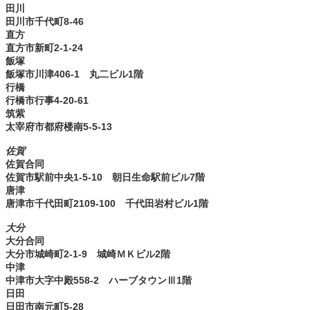
田川
田川市千代町8-46
直方
直方市新町2-1-24
飯塚
飯塚市川津406-1 丸二ビル1階
行橋
行橋市行事4-20-61
筑紫
太宰府市都府楼南5-5-13
佐賀
佐賀合同
佐賀市駅前中央1-5-10 朝日生命駅前ビル7階
唐津
唐津市千代田町2109-100 千代田岩村ビル1階
大分
大分合同
大分市城崎町2-1-9 城崎ＭＫビル2階
中津
中津市大字中殿558-2 ハーブタウンⅢ1階
日田
日田市南元町5-28