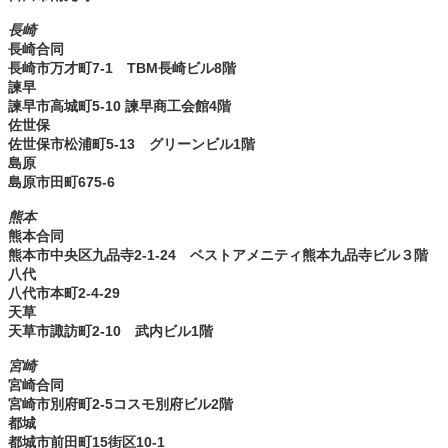
長崎
長崎合同
長崎市万才町7-1 TBM長崎ビル8階
諫早
諫早市高城町5-10 諫早商工会館4階
佐世保
佐世保市松浦町5-13 グリーンビル1階
島原
島原市田町675-6
熊本
熊本合同
熊本市中央区九品寺2-1-24 ベストアメニティ熊本九品寺ビル３階
八代
八代市本町2-4-29
天草
天草市諏訪町2-10 武内ビル1階
宮崎
宮崎合同
宮崎市別府町2-5コスモ別府ビル2階
都城
都城市前田町15街区10-1