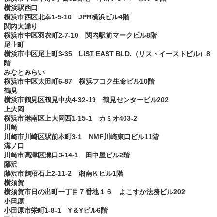
横浜駅西口
横浜市西区北幸1-5-10 JPR横浜ビル4階
関内大通り
横浜市中区羽衣町2-7-10 関内駅前マークビル8階
尾上町
横浜市中区尾上町3-35 LIST EAST BLD.（リストイーストビル）8
階
みなとみらい
横浜市中区太田町6-87 横浜フコク生命ビル10階
鶴見
横浜市鶴見区鶴見中央4-32-19 鶴見センタービル202
上大岡
横浜市港南区上大岡西1-15-1 カミオ403-2
川崎
川崎市川崎区駅前本町3-1 NMF川崎東口ビル11階
溝ノ口
川崎市高津区溝口3-14-1 田中屋ビル2階
藤沢
藤沢市鵠沼石上2-11-2 湘南Ｋビル1階
横須賀
横須賀市日の出町一丁目７番地１６ よこすか法務ビル202
小田原
小田原市栄町1-8-1 Y＆Yビル6階