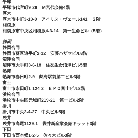
平塚
平塚市代官町9-26 Ｍ宮代会館4階
厚木
厚木市中町3-13-8 アイリス・ヴェール141 ２階
相模原
相模原市中央区相模原4-3-14 第一生命ビル（5階）
静岡
静岡合同
静岡市葵区追手町2-12 安藤ハザマビル3階
沼津合同
沼津市大手町3-6-18 住友生命沼津ビル5階
熱海
熱海市春日町2-9 熱海駅前第二ビル3階
富士
富士市永田町1-124-2 ＥＰＯ富士ビル2階
浜松合同
浜松市中央区元城町219-21 第一ビル2階
掛川
掛川市中央2-4-27 中央ビル5階
袋井
袋井市高尾1129-1 袋井新産業会館キラット3階
下田
下田市西本郷1-2-5 佐々木ビル3階