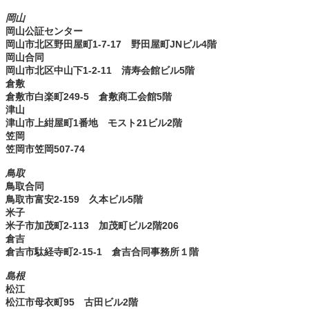
岡山
岡山公証センター
岡山市北区野田屋町1-7-17 野田屋町JNビル4階
岡山合同
岡山市北区中山下1-2-11 清寿会館ビル5階
倉敷
倉敷市白楽町249-5 倉敷商工会館5階
津山
津山市上紺屋町1番地 モスト21ビル2階
笠岡
笠岡市笠岡507-74
鳥取
鳥取合同
鳥取市富安2-159 久本ビル5階
米子
米子市加茂町2-113 加茂町ビル2階206
倉吉
倉吉市駄経寺町2-15-1 倉吉合同事務所１階
島根
松江
松江市母衣町95 古田ビル2階