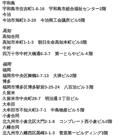
宇和島
宇和島市住吉町1-6-16 宇和島市総合福祉センター2階
今治
今治市旭町2-3-20 今治商工会議所ビル5階
高知
高知合同
高知市本町1-1-3 朝日生命高知本町ビル3階
中村
四万十市中村大橋通6-3-7 第一とらやビル４階
福岡
福岡
福岡市中央区舞鶴3-7-13 大禅ビル2階
博多
福岡市博多区博多駅前3-25-24 八百治ビル３階
久留米
久留米市中央町28-7 明治通３丁目ビル
大牟田
大牟田市不知火町2-7-1 中島物産ビル５階
小倉合同
北九州市小倉北区大門2-1-8 コンプレート西小倉ビル2階
八幡合同
北九州市八幡西区黒崎3-1-3 菅原第一ビルディング3階