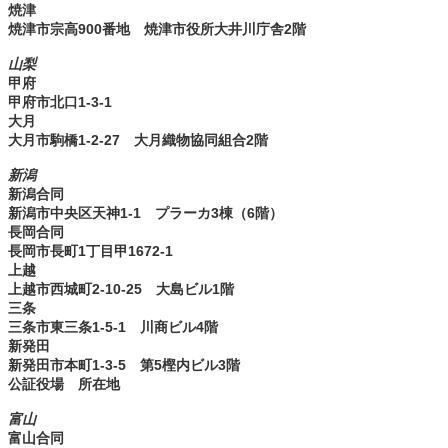
焼津
焼津市宗高900番地 焼津市役所大井川庁舎2階
山梨
甲府
甲府市北口1-3-1
大月
大月市駒橋1-2-27 大月織物協同組合2階
新潟
新潟合同
新潟市中央区天神1-1 プラーカ3棟（6階）
長岡合同
長岡市長町1丁目甲1672-1
上越
上越市西城町2-10-25 大島ビル1階
三条
三条市東三条1-5-1 川商ビル4階
新発田
新発田市本町1-3-5 第5樫内ビル3階
公証役場 所在地
富山
富山合同