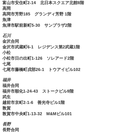
富山市安住町2-14 北日本スクエア北館8階
高岡
高岡市芳野185 グランディ芳野 1階
魚津
魚津市駅前新町5-30 サンプラザ2階
石川
金沢合同
金沢市武蔵町6-1 レジデンス第2武蔵1階
小松
小松市日の出町1-126 ソレアード2階
七尾
七尾市藤橋町戌部26-1 トウアイビル102
福井
福井合同
福井市順化1-24-43 ストークビル9階
武生
越前市京町2-1-6 善光寺ビル1階
敦賀
敦賀市中央町1-13-32 M&Mビル101
長野
長野合同