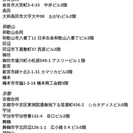
奈良市大宮町3-4-33 中井ビル3階
高田
大和高田市大字大中98 おがわビル2階
和歌山
和歌山合同
和歌山市八番丁11 日本生命和歌山八番丁ビル3階
田辺
田辺市下屋敷町37 西原ビル2階
御坊
御坊市湯川町小松原549-1 アスリービル１階
新宮
新宮市緑ケ丘2-1-31 カマツカビル3階
橋本
橋本市市脇1-3-18 橋本商工会館3階
京都
京都合同
京都市中京区東洞院通御池下る笹屋町436-2 シカタディスビル5階
宇治
宇治市宇治壱番132-4 谷口ビル2階
舞鶴
舞鶴市字北田辺126-1-1 広小路ＳＫビル5階
福知山