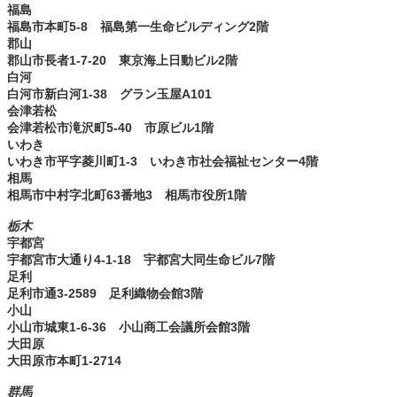
福島
福島市本町5-8 福島第一生命ビルディング2階
郡山
郡山市長者1-7-20 東京海上日動ビル2階
白河
白河市新白河1-38 グラン玉屋A101
会津若松
会津若松市滝沢町5-40 市原ビル1階
いわき
いわき市平字菱川町1-3 いわき市社会福祉センター4階
相馬
相馬市中村字北町63番地3 相馬市役所1階
栃木
宇都宮
宇都宮市大通り4-1-18 宇都宮大同生命ビル7階
足利
足利市通3-2589 足利織物会館3階
小山
小山市城東1-6-36 小山商工会議所会館3階
大田原
大田原市本町1-2714
群馬