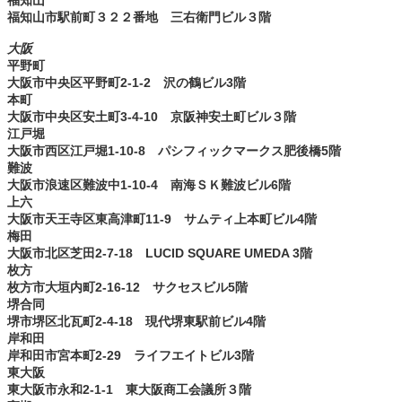
福知山市駅前町３２２番地 三右衛門ビル３階
大阪
平野町
大阪市中央区平野町2-1-2 沢の鶴ビル3階
本町
大阪市中央区安土町3-4-10 京阪神安土町ビル３階
江戸堀
大阪市西区江戸堀1-10-8 パシフィックマークス肥後橋5階
難波
大阪市浪速区難波中1-10-4 南海ＳＫ難波ビル6階
上六
大阪市天王寺区東高津町11-9 サムティ上本町ビル4階
梅田
大阪市北区芝田2-7-18 LUCID SQUARE UMEDA 3階
枚方
枚方市大垣内町2-16-12 サクセスビル5階
堺合同
堺市堺区北瓦町2-4-18 現代堺東駅前ビル4階
岸和田
岸和田市宮本町2-29 ライフエイトビル3階
東大阪
東大阪市永和2-1-1 東大阪商工会議所３階