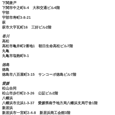
下関唐戸
下関市中之町6-4 大和交通ビル4階
宇部
宇部市寿町3-8-21
萩
萩市大字瓦町16 三好ビル2階
香川
高松
高松市亀井町2番地1 朝日生命高松ビル7階
丸亀
丸亀市塩飽町9-1
徳島
徳島
徳島市八百屋町3-15 サンコーポ徳島ビル7階
愛媛
松山合同
松山市歩行町2-3-26 公証ビル2階
八幡浜
八幡浜市北浜1-3-37 愛媛県南予地方局八幡浜支局庁舎1階
新居浜
新居浜市一宮町2-4-8 新居浜商工会館3階