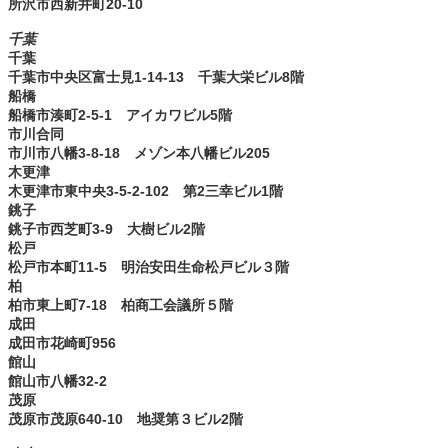
所沢市西新井町20-10
千葉
千葉
千葉市中央区富士見1-14-13 千葉大栄ビル8階
船橋
船橋市湊町2-5-1 アイカワビル5階
市川合同
市川市八幡3-8-18 メゾン本八幡ビル205
木更津
木更津市東中央3-5-2-102 第2三幸ビル1階
銚子
銚子市西芝町3-9 大樹ビル2階
松戸
松戸市本町11-5 明治安田生命松戸ビル３階
柏
柏市東上町7-18 柏商工会議所５階
成田
成田市花崎町956
館山
館山市八幡32-2
茂原
茂原市茂原640-10 地奨第３ビル2階