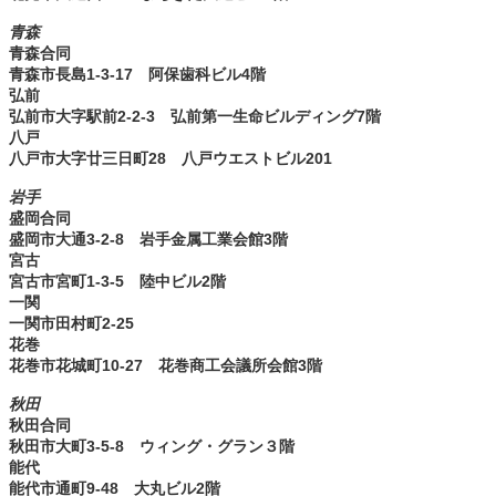
青森
青森合同
青森市長島1-3-17 阿保歯科ビル4階
弘前
弘前市大字駅前2-2-3 弘前第一生命ビルディング7階
八戸
八戸市大字廿三日町28 八戸ウエストビル201
岩手
盛岡合同
盛岡市大通3-2-8 岩手金属工業会館3階
宮古
宮古市宮町1-3-5 陸中ビル2階
一関
一関市田村町2-25
花巻
花巻市花城町10-27 花巻商工会議所会館3階
秋田
秋田合同
秋田市大町3-5-8 ウィング・グラン３階
能代
能代市通町9-48 大丸ビル2階