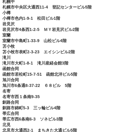
札幌中
札幌市中央区大通西11-4 登記センタービル5階
小樽
小樽市色内1-9-1 松田ビル1階
岩見沢
岩見沢市4条西1-2-5 ＭＹ岩見沢ビル2階
室蘭
室蘭市中島町1-33-9 山松ビル4階
苫小牧
苫小牧市表町2-3-23 エイシンビル2階
滝川
滝川市大町1-8-1 滝川産経会館3階
函館合同
函館市若松町15-7-51 函館北洋ビル5階
旭川合同
旭川市6条通8-37-22 ６８ビル 5階
名寄
名寄市西１条南9-35
釧路合同
釧路市錦町5-3 三ッ輪ビル4階
帯広合同
帯広市西6条南6-3 ソネビル3階
北見
北見市大通西2-1 まちきた大通ビル5階