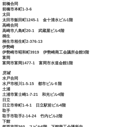
前橋合同
前橋市本町1-3-6
太田
太田市飯田町1245-1 金十清水ビル1階
高崎合同
高崎市八島町20-1 武蔵屋ビル4階
桐生
桐生市相生町2-376-13
伊勢崎
伊勢崎市昭和町3919 伊勢崎商工会議所会館3階
富岡
富岡市富岡1477-1 富岡市水道会館1階
茨城
水戸合同
水戸市桜川1-5-15 都市ビル６階
土浦
土浦市富士崎1-7-21 和光ビル4階
日立
日立市幸町1-4-1 日立駅前ビル4階
取手
取手市取手2-14-24 竹内ビル2階
下館
筑西市丙360 スピカ6階 下館商工会議所内