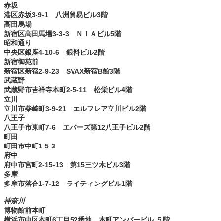
赤坂
港区赤坂3-9-1 八洲貿易ビル3階
高田馬場
新宿区高田馬場3-3-3 ＮＩＡビル5階
昭和通り
中央区銀座4-10-6 銀料ビル2階
新宿御苑前
新宿区新宿2-9-23 SVAX新宿B館3階
武蔵野
武蔵野市吉祥寺本町2-5-11 松栄ビル4階
立川
立川市柴崎町3-9-21 エルフレア立川ビル2階
八王子
八王子市東町7-6 エバーズ第12八王子ビル2階
町田
町田市中町1-5-3
府中
府中市宮町2-15-13 第15三ツ木ビル3階
多摩
多摩市落合1-7-12 ライティングビル1階
神奈川
博物館前本町
横浜市中区本町6丁目52番地 本町アンバービル ５階