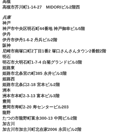
高槻
高槻市芥川町1-14-27 MIDORIビル2階西
兵庫
神戸
神戸市中央区明石町44番地 神戸御幸ビル5階
伊丹
伊丹市伊丹1-6-2 丹兵ビル2階
阪神
尼崎市南塚口町2丁目1番2 塚口さんさんタウン2番館2階
明石
明石市大明石町1-7-4 白菊グランドビル3階
姫路東
姫路市北条宮の町385 永井ビル3階
姫路西
姫路市北条口2-18 宮本ビル2階
洲本
洲本市本町2-3-13 富本ビル3階
豊岡
豊岡市寿町2-20 寿センタービル203
龍野
たつの市龍野町富永300-13 中岡ビル2階
加古川
加古川市加古川町北在家2006 永田ビル2階