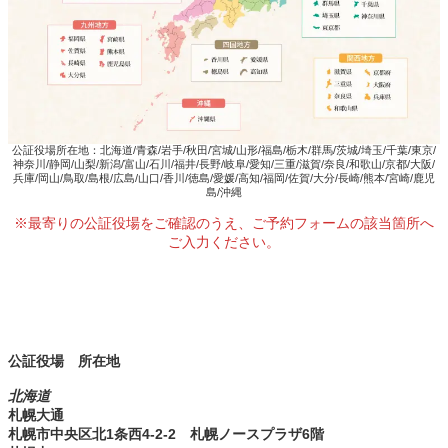
公証役場所在地：北海道/青森/岩手/秋田/宮城/山形/福島/栃木/群馬/茨城/埼玉/千葉/東京/
神奈川/静岡/山梨/新潟/富山/石川/福井/長野/岐阜/愛知/三重/滋賀/奈良/和歌山/京都/大阪/
兵庫/岡山/鳥取/島根/広島/山口/香川/徳島/愛媛/高知/福岡/佐賀/大分/長崎/熊本/宮崎/鹿児
島/沖縄
※最寄りの公証役場をご確認のうえ、ご予約フォームの該当箇所へ
ご入力ください。
公証役場 所在地
北海道
札幌大通
札幌市中央区北1条西4-2-2 札幌ノースプラザ6階