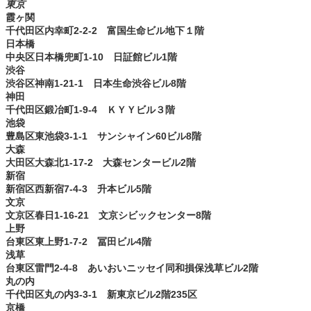
東京
霞ヶ関
千代田区内幸町2-2-2 富国生命ビル地下１階
​日本橋
中央区日本橋兜町1-10 日証館ビル1階
渋谷
渋谷区神南1-21-1 日本生命渋谷ビル8階
神田
千代田区鍛冶町1-9-4 ＫＹＹビル３階
池袋
豊島区東池袋3-1-1 サンシャイン60ビル8階
大森
大田区大森北1-17-2 大森センタービル2階
新宿
新宿区西新宿7-4-3 升本ビル5階
文京
文京区春日1-16-21 文京シビックセンター8階
上野
台東区東上野1-7-2 冨田ビル4階
浅草
台東区雷門2-4-8 あいおいニッセイ同和損保浅草ビル2階
丸の内
千代田区丸の内3-3-1 新東京ビル2階235区
京橋