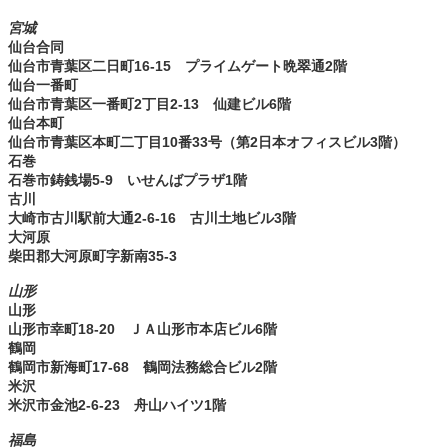
宮城
仙台合同
仙台市青葉区二日町16-15 プライムゲート晩翠通2階
仙台一番町
仙台市青葉区一番町2丁目2-13 仙建ビル6階
仙台本町
仙台市青葉区本町二丁目10番33号（第2日本オフィスビル3階）
石巻
石巻市鋳銭場5-9 いせんばプラザ1階
古川
大崎市古川駅前大通2-6-16 古川土地ビル3階
大河原
柴田郡大河原町字新南35-3
山形
山形
山形市幸町18-20 ＪＡ山形市本店ビル6階
鶴岡
鶴岡市新海町17-68 鶴岡法務総合ビル2階
米沢
米沢市金池2-6-23 舟山ハイツ1階
福島