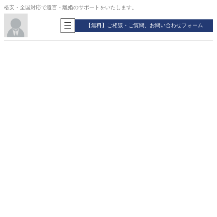
内
格安・全国対応で遺言・離婚のサポートをいたします。
容
を
【無料】ご相談・ご質問、お問い合わせフォーム
ス
キ
ッ
プ