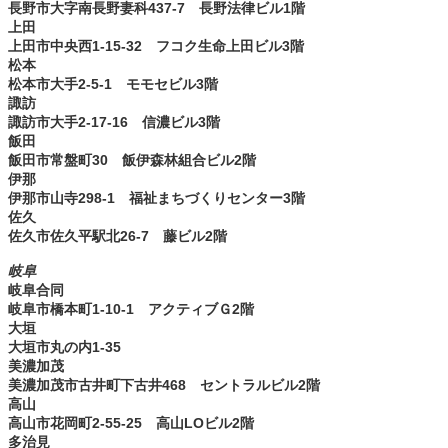
長野市大字南長野妻科437-7 長野法律ビル1階
上田
上田市中央西1-15-32 フコク生命上田ビル3階
松本
松本市大手2-5-1 モモセビル3階
諏訪
諏訪市大手2-17-16 信濃ビル3階
飯田
飯田市常盤町30 飯伊森林組合ビル2階
伊那
伊那市山寺298-1 福祉まちづくりセンター3階
佐久
佐久市佐久平駅北26-7 藤ビル2階
岐阜
岐阜合同
岐阜市橋本町1-10-1 アクティブＧ2階
大垣
大垣市丸の内1-35
美濃加茂
美濃加茂市古井町下古井468 セントラルビル2階
高山
高山市花岡町2-55-25 高山LOビル2階
多治見