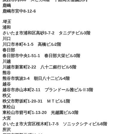
鹿嶋
鹿嶋市宮中8-12-6
埼玉
浦和
さいたま市浦和区高砂3-7-2 タニグチビル3階
川口
川口市本町4-1-5 高橋ビル2階
春日部
春日部市中央1-51-1 春日部大栄ビル3階
川越
川越市新富町2-22 八十二銀行ビル5階
熊谷
熊谷市筑波3-4 朝日八十二ビル4階
越谷
越谷市赤山本町2-11 プランドール雅ビルⅡ3階
秩父
秩父市野坂町1-20-31 ＭＴビル1階
東松山
東松山市箭弓町1-13-20 光越園ビル3階
大宮
さいたま市大宮区桜木町1-7-5 ソニックシティビル8階
所沢