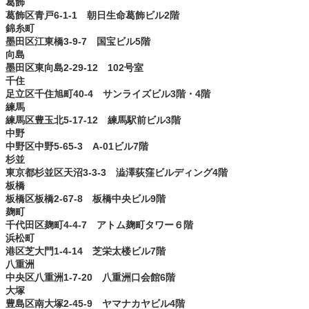
葛飾
葛飾区青戸6-1-1 朝日生命葛飾ビル2階
錦糸町
墨田区江東橋3-9-7 国宝ビル5階
向島
墨田区東向島2-29-12 102号室
千住
足立区千住旭町40-4 サンライズビル3階・4階
練馬
練馬区豊玉北5-17-12 練馬駅前ビル3階
中野
中野区中野5-65-3 A-01ビル7階
杉並
東京都杉並区天沼3-3-3 澁澤荻窪ビルディング4階
板橋
板橋区板橋2-67-8 板橋中央ビル9階
麹町
千代田区麹町4-4-7 アトム麹町タワー６階
浜松町
港区芝大門1-4-14 芝栄太楼ビル7階
八重洲
中央区八重洲1-7-20 八重洲口会館6階
大塚
豊島区南大塚2-45-9 ヤマナカヤビル4階